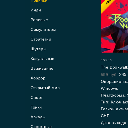
-58%
Новинки
Инди
Ролевые
Симуляторы
Стратегии
Шутеры
Казуальные
0
The Bookwalke
Выживание
out
Tales
249
599
руб.
of
Хоррор
5
Операционна
Открытый мир
Windows
Платформа: 
Спорт
Тип: Ключ ак
Гонки
Регион актив
СНГ
Аркады
Дата выхода:
Сюжетные