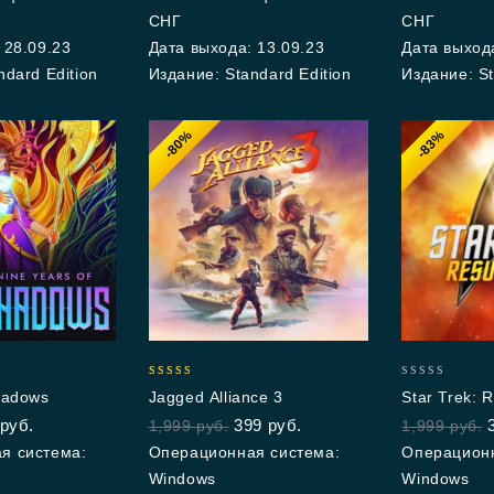
СНГ
СНГ
 28.09.23
Дата выхода: 13.09.23
Дата выхода
ndard Edition
Издание: Standard Edition
Издание: St
-80%
-83%
5.00
0
hadows
Jagged Alliance 3
Star Trek: 
out of 5
out
руб.
399
руб.
1,999
руб.
1,999
руб.
of
5
я система:
Операционная система:
Операционн
Windows
Windows