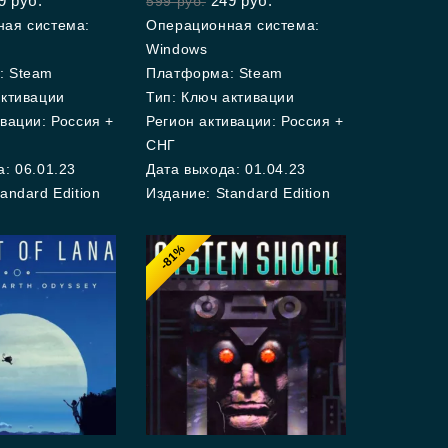
9
руб.
249
руб.
599
руб.
of
5
ая система:
Операционная система:
Windows
: Steam
Платформа: Steam
активации
Тип: Ключ активации
вации: Россия +
Регион активации: Россия +
СНГ
: 06.01.23
Дата выхода: 01.04.23
andard Edition
Издание: Standard Edition
-81%