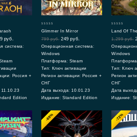
0
0
araoh
Glimmer In Mirror
Land Of The
out
out
9
руб.
249
руб.
799
руб.
1,299
руб.
of
of
5
5
я система:
Операционная система:
Операционн
Windows
Windows
Steam
Платформа: Steam
Платформа
тивации
Тип: Ключ активации
Тип: Ключ 
ации: Россия +
Регион активации: Россия +
Регион акти
СНГ
СНГ
 11.10.23
Дата выхода: 10.01.23
Дата выхода
ndard Edition
Издание: Standard Edition
Издание: St
-69%
-72%