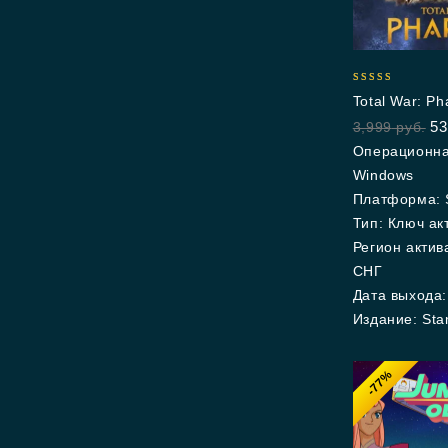
5.00
Total War: Ph
out of 5
53
3,999
руб.
Операционна
Windows
Платформа: 
Тип: Ключ ак
Регион актив
СНГ
Дата выхода:
Издание: Sta
-77%