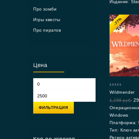
Издание: Sta
Про зомби
-77%
Игры квесты
Про пиратов
Цена
0
Wildmender
out
29
1,299
руб.
of
5
Операционна
ФИЛЬТРАЦИЯ
Windows
Платформа: 
Тип: Ключ ак
Регион актив
Кол-во игроков