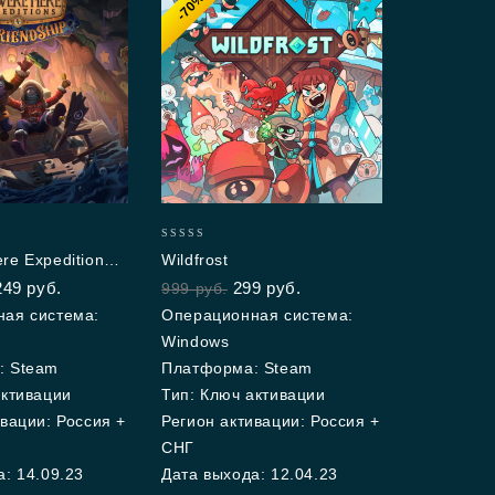
-70%
0
e Expeditions:
Wildfrost
out
hip
249
руб.
299
руб.
999
руб.
of
5
ая система:
Операционная система:
Windows
: Steam
Платформа: Steam
активации
Тип: Ключ активации
вации: Россия +
Регион активации: Россия +
СНГ
: 14.09.23
Дата выхода: 12.04.23