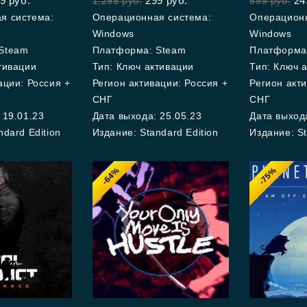
9
руб.
299
руб.
24
1,299
руб.
599
руб.
of
5
я система:
Операционная система:
Операционн
Windows
Windows
Steam
Платформа: Steam
Платформа
тивации
Тип: Ключ активации
Тип: Ключ 
ации: Россия +
Регион активации: Россия +
Регион акти
СНГ
СНГ
 19.01.23
Дата выхода: 25.05.23
Дата выхода
ndard Edition
Издание: Standard Edition
Издание: St
-64%
-75%