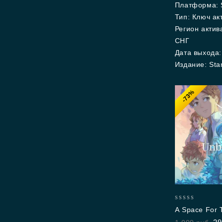
Платформа: 
Тип: Ключ ак
Регион актив
СНГ
Дата выхода:
Издание: Sta
-73%
0
A Space For
out