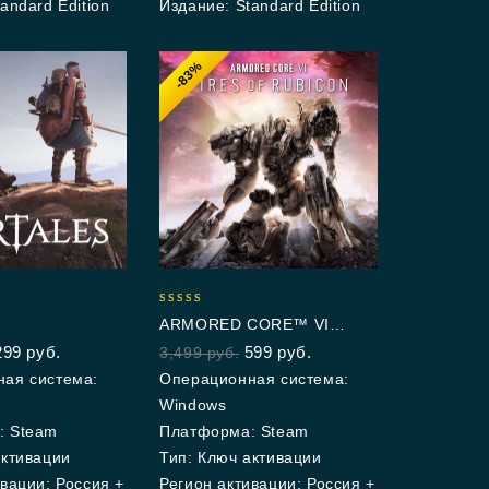
andard Edition
Издание: Standard Edition
-83%
5.00
ARMORED CORE™ VI
out of 5
FIRES OF RUBICON™
299
руб.
599
руб.
3,499
руб.
ая система:
Операционная система:
Windows
: Steam
Платформа: Steam
активации
Тип: Ключ активации
вации: Россия +
Регион активации: Россия +