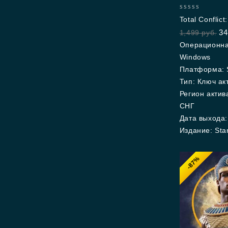
0
Total Conflict
out
34
1,499
руб.
of
5
Операционна
Windows
Платформа: 
Тип: Ключ ак
Регион актив
СНГ
Дата выхода:
Издание: Sta
-87%