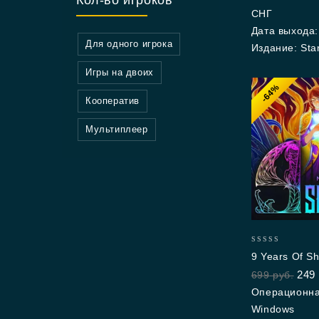
СНГ
Дата выхода:
Для одного игрока
Издание: Sta
Игры на двоих
-64%
Кооператив
Мультиплеер
0
9 Years Of S
out
249
699
руб.
of
5
Операционна
Windows