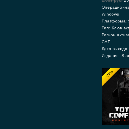
29
1,099
руб.
of
5
Операционна
Windows
Платформа: 
Тип: Ключ ак
Регион актив
СНГ
Дата выхода:
Издание: Sta
-77%