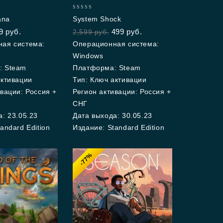
0
ana
System Shock
out
9
руб.
499
руб.
2,599
руб.
of
5
ая система:
Операционная система:
Windows
: Steam
Платформа: Steam
активации
Тип: Ключ активации
вации: Россия +
Регион активации: Россия +
СНГ
: 23.05.23
Дата выхода: 30.05.23
andard Edition
Издание: Standard Edition
-77%