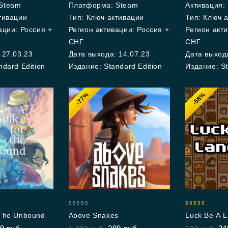
Steam
Платформа: Steam
Активация:
тивации
Тип: Ключ активации
Тип: Ключ 
ации: Россия +
Регион активации: Россия +
Регион акти
СНГ
СНГ
 27.03.23
Дата выхода: 14.07.23
Дата выхода
ndard Edition
Издание: Standard Edition
Издание: St
-77%
-58%
0
4.00
 The Unbound
Above Snakes
Luck Be A L
out
out of 5