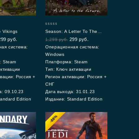
0
 Vikings
Season: A Letter To The
out
Future
299
руб.
299
руб.
1,299
руб.
of
5
ая система:
Операционная система:
Windows
: Steam
Платформа: Steam
активации
Тип: Ключ активации
вации: Россия +
Регион активации: Россия +
СНГ
: 09.10.23
Дата выхода: 31.01.23
andard Edition
Издание: Standard Edition
-88%