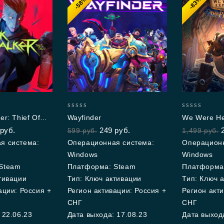
-58%
-83%
0
0
r: Thief Of
Wayfinder
We Were Her
out
out
The FriendS
руб.
249
руб.
599
руб.
1,499
руб.
of
of
5
5
я система:
Операционная система:
Операционн
Windows
Windows
Steam
Платформа: Steam
Платформа
тивации
Тип: Ключ активации
Тип: Ключ 
ации: Россия +
Регион активации: Россия +
Регион акти
СНГ
СНГ
 22.06.23
Дата выхода: 17.08.23
Дата выхода