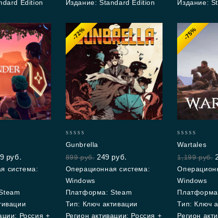
ndard Edition
Издание: Standard Edition
Издание: St
-72%
-75%
0
0
Gunbrella
Wartales
out
out
9
руб.
249
руб.
899
руб.
1,199
руб.
of
of
5
5
я система:
Операционная система:
Операционн
Windows
Windows
Steam
Платформа: Steam
Платформа
тивации
Тип: Ключ активации
Тип: Ключ 
ации: Россия +
Регион активации: Россия +
Регион акти