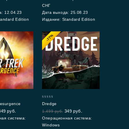
СНГ
: 12.04.23
Дата выхода: 25.08.23
andard Edition
Издание: Standard Edition
-77%
0
Resurgence
Dredge
out
349
руб.
349
руб.
1,499
руб.
of
5
ая система:
Операционная система:
Windows