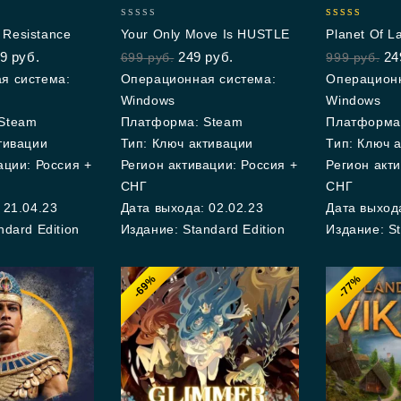
0
4.00
: Resistance
Your Only Move Is HUSTLE
Planet Of L
out
out of 5
9
руб.
249
руб.
24
699
руб.
999
руб.
of
5
я система:
Операционная система:
Операционн
Windows
Windows
Steam
Платформа: Steam
Платформа
тивации
Тип: Ключ активации
Тип: Ключ 
ации: Россия +
Регион активации: Россия +
Регион акти
СНГ
СНГ
 21.04.23
Дата выхода: 02.02.23
Дата выхода
ndard Edition
Издание: Standard Edition
Издание: St
-69%
-77%