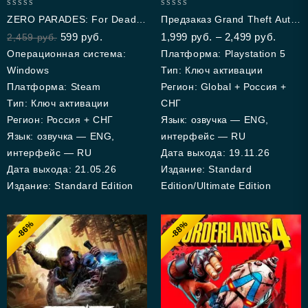
0
0
ZERO PARADES: For Dead
Предзаказ Grand Theft Auto
out
out
Spies
VI (PS5)
599
руб.
1,999
руб.
–
2,499
руб.
2,459
руб.
of
of
5
5
Операционная система:
Платформа: Playstation 5
Windows
Тип: Ключ активации
Платформа: Steam
Регион: Global + Россия +
Тип: Ключ активации
СНГ
Регион: Россия + СНГ
Язык: озвучка — ENG,
Язык: озвучка — ENG,
интерфейс — RU
интерфейс — RU
Дата выхода: 19.11.26
Дата выхода: 21.05.26
Издание: Standard
Издание: Standard Edition
Edition/Ultimate Edition
-86%
-88%