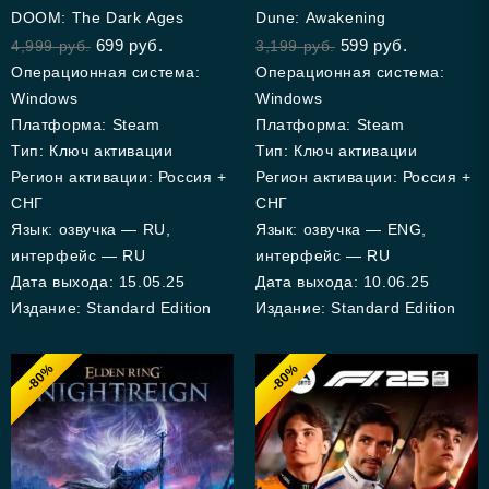
5.00
5.00
DOOM: The Dark Ages
Dune: Awakening
out of 5
out of 5
699
руб.
599
руб.
4,999
руб.
3,199
руб.
Операционная система:
Операционная система:
Windows
Windows
Платформа: Steam
Платформа: Steam
Тип: Ключ активации
Тип: Ключ активации
Регион активации: Россия +
Регион активации: Россия +
СНГ
СНГ
Язык: озвучка — RU,
Язык: озвучка — ENG,
интерфейс — RU
интерфейс — RU
Дата выхода: 15.05.25
Дата выхода: 10.06.25
Издание: Standard Edition
Издание: Standard Edition
-80%
-80%