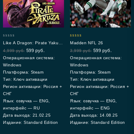
0
4.33
Like A Dragon: Pirate Yakuza
Madden NFL 26
out
out of 5
In Hawaii
599
руб.
599
руб.
4,999
руб.
3,999
руб.
of
5
Операционная система:
Операционная система:
Windows
Windows
Платформа: Steam
Платформа: Steam
Тип: Ключ активации
Тип: Ключ активации
Регион активации: Россия +
Регион активации: Россия +
СНГ
СНГ
Язык: озвучка — ENG,
Язык: озвучка — ENG,
интерфейс — RU
интерфейс — ENG
Дата выхода: 21.02.25
Дата выхода: 14.08.25
Издание: Standard Edition
Издание: Standard Edition