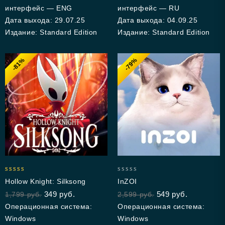
интерфейс — ENG
интерфейс — RU
Дата выхода: 29.07.25
Дата выхода: 04.09.25
Издание: Standard Edition
Издание: Standard Edition
-81%
-79%
4.86
0
Hollow Knight: Silksong
InZOI
out of 5
out
349
руб.
549
руб.
1,799
руб.
2,599
руб.
of
5
Операционная система:
Операционная система:
Windows
Windows