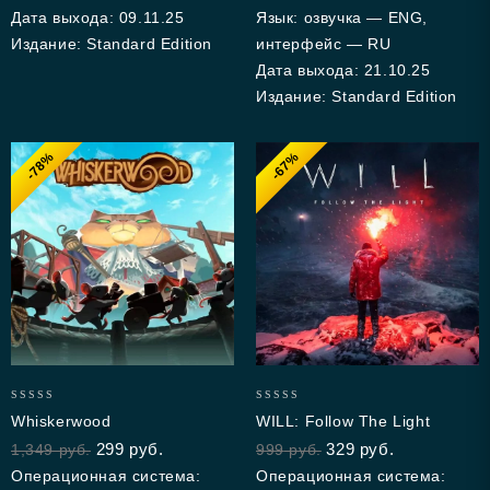
Дата выхода: 09.11.25
Язык: озвучка — ENG,
Издание: Standard Edition
интерфейс — RU
Дата выхода: 21.10.25
Издание: Standard Edition
-78%
-67%
0
0
Whiskerwood
WILL: Follow The Light
out
out
299
руб.
329
руб.
1,349
руб.
999
руб.
of
of
5
5
Операционная система:
Операционная система: