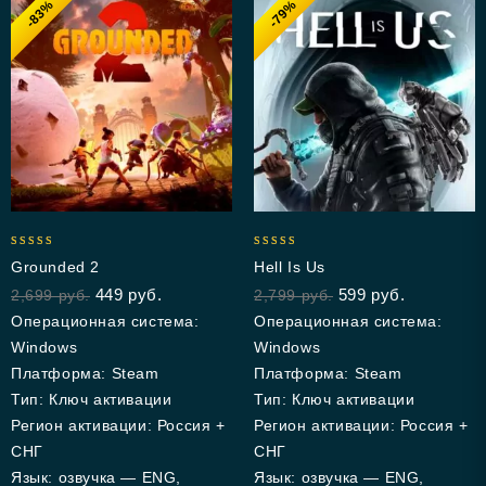
-83%
-79%
4.67
5.00
Grounded 2
Hell Is Us
out of 5
out of 5
449
руб.
599
руб.
2,699
руб.
2,799
руб.
Операционная система:
Операционная система:
Windows
Windows
Платформа: Steam
Платформа: Steam
Тип: Ключ активации
Тип: Ключ активации
Регион активации: Россия +
Регион активации: Россия +
СНГ
СНГ
Язык: озвучка — ENG,
Язык: озвучка — ENG,