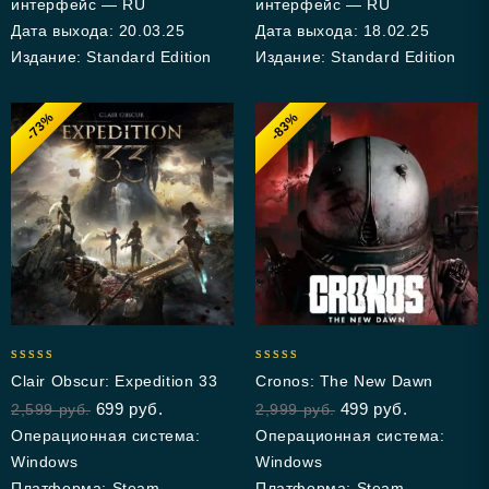
интерфейс — RU
интерфейс — RU
Дата выхода: 20.03.25
Дата выхода: 18.02.25
Издание: Standard Edition
Издание: Standard Edition
-73%
-83%
5.00
5.00
Clair Obscur: Expedition 33
Cronos: The New Dawn
out of 5
out of 5
699
руб.
499
руб.
2,599
руб.
2,999
руб.
Операционная система:
Операционная система:
Windows
Windows
Платформа: Steam
Платформа: Steam