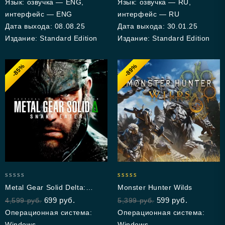
Язык: озвучка — ENG,
Язык: озвучка — RU,
интерфейс — ENG
интерфейс — RU
Дата выхода: 08.08.25
Дата выхода: 30.01.25
Издание: Standard Edition
Издание: Standard Edition
-85%
-89%
0
5.00
Metal Gear Solid Delta:
Monster Hunter Wilds
out
out of 5
Snake Eater
699
руб.
599
руб.
4,599
руб.
5,399
руб.
of
5
Операционная система:
Операционная система:
Windows
Windows