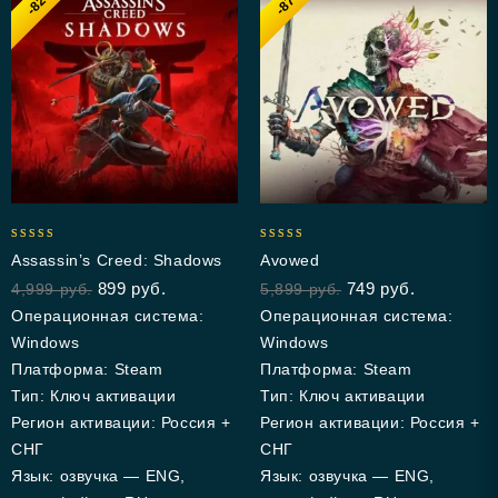
-82%
-87%
5.00
5.00
Assassin’s Creed: Shadows
Avowed
out of 5
out of 5
899
руб.
749
руб.
4,999
руб.
5,899
руб.
Операционная система:
Операционная система:
Windows
Windows
Платформа: Steam
Платформа: Steam
Тип: Ключ активации
Тип: Ключ активации
Регион активации: Россия +
Регион активации: Россия +
СНГ
СНГ
Язык: озвучка — ENG,
Язык: озвучка — ENG,