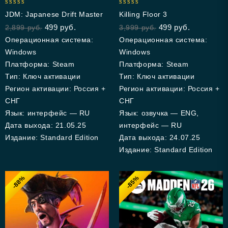
5.00
5.00
JDM: Japanese Drift Master
Killing Floor 3
out of 5
out of 5
499
руб.
499
руб.
2,899
руб.
3,999
руб.
Операционная система:
Операционная система:
Windows
Windows
Платформа: Steam
Платформа: Steam
Тип: Ключ активации
Тип: Ключ активации
Регион активации: Россия +
Регион активации: Россия +
СНГ
СНГ
Язык: интерфейс — RU
Язык: озвучка — ENG,
Дата выхода: 21.05.25
интерфейс — RU
Издание: Standard Edition
Дата выхода: 24.07.25
Издание: Standard Edition
-88%
-85%