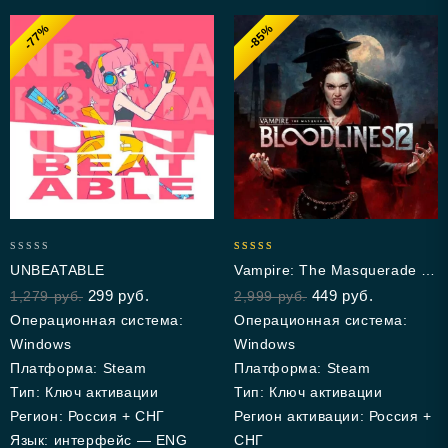
-77%
-85%
0
5.00
UNBEATABLE
Vampire: The Masquerade —
out
out of 5
Bloodlines 2
299
руб.
449
руб.
1,279
руб.
2,999
руб.
of
5
Операционная система:
Операционная система:
Windows
Windows
Платформа: Steam
Платформа: Steam
Тип: Ключ активации
Тип: Ключ активации
Регион: Россия + СНГ
Регион активации: Россия +
Язык: интерфейс — ENG
СНГ