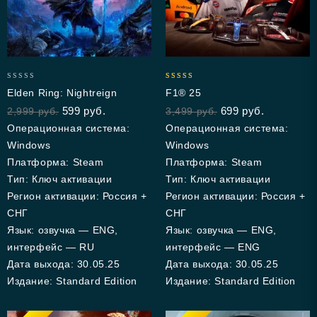
0
5.00
Elden Ring: Nightreign
F1® 25
out
out of 5
599
руб.
699
руб.
2,999
руб.
3,499
руб.
of
5
Операционная система:
Операционная система:
Windows
Windows
Платформа: Steam
Платформа: Steam
Тип: Ключ активации
Тип: Ключ активации
Регион активации: Россия +
Регион активации: Россия +
СНГ
СНГ
Язык: озвучка — ENG,
Язык: озвучка — ENG,
интерфейс — RU
интерфейс — ENG
Дата выхода: 30.05.25
Дата выхода: 30.05.25
Издание: Standard Edition
Издание: Standard Edition